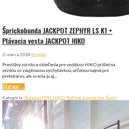
Šprickobunda JACKPOT ZEPHYR LS K1 +
Plávacia vesta JACKPOT HIKO
2. marca 2018
Boat4u
Prestížny výrobca oblečenia pre vodákov HIKO prišiel na
sezónu so zaujímavou vychytávkou, určenou najmä pre
pretekárov, ale ocenia ju aj…
Čítať viac →
Kategória:
Business [PR]
,
HIKO
,
Rafting a vodáctvo
,
Šport