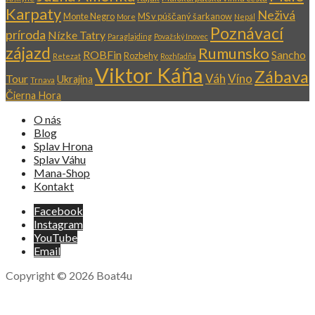
Karpaty
Neživá
Monte Negro
MS v púščaný šarkanow
More
Nepál
Poznávací
príroda
Nízke Tatry
Paraglajding
Považský Inovec
zájazd
Rumunsko
ROBFin
Sancho
Rozbehy
Retezat
Rozhľadňa
Viktor Káňa
Zábava
Váh
Víno
Tour
Ukrajina
Trnava
Čierna Hora
O nás
Blog
Splav Hrona
Splav Váhu
Mana-Shop
Kontakt
Facebook
Instagram
YouTube
Email
Copyright © 2026 Boat4u