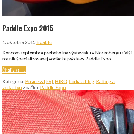
Paddle Expo 2015
1. októbra 2015
Boat4u
Koncom septembra prebehol na výstavisku v Norimbergu ďalší
ročník špecializovanej vodáckej výstavy Paddle Expo.
Čítať viac →
Kategória:
Business [PR]
,
HIKO
,
Ľudia a blog
,
Rafting a
vodáctvo
Značka:
Paddle Expo