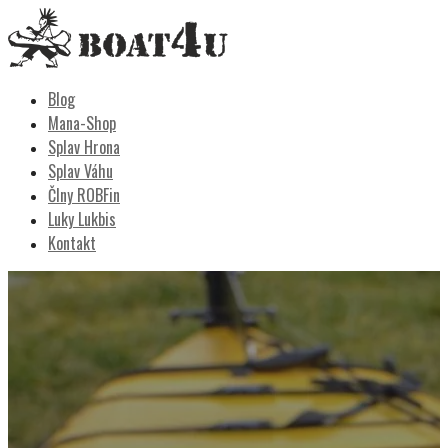
Skip
to
content
Boat4u
vodáctvo, kemping, turistika
Blog
Mana-Shop
Splav Hrona
Splav Váhu
Člny ROBFin
Luky Lukbis
Kontakt