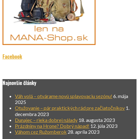
Facebook
Najnovšie články
Váh volá – otvárame novú splavovaciu sezónu!
6. mája
2025
Otužovanie – pár praktických rád pre začiatočníkov
1.
decembra 2023
Dunajec – rieka dobrej nálady
18. augusta 2023
Prázdniny na Hrone? Dobrý nápad!
12. júla 2023
Váhom cez Ružomberok
28. apríla 2023