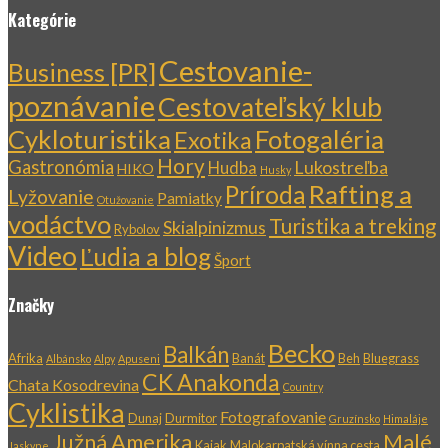
Kategórie
Cestovanie-
Business [PR]
poznávanie
Cestovateľský klub
Cykloturistika
Fotogaléria
Exotika
Hory
Gastronómia
Lukostreľba
Hudba
HIKO
Husky
Rafting a
Príroda
Lyžovanie
Pamiatky
Otužovanie
vodáctvo
Turistika a treking
Skialpinizmus
Rybolov
Video
Ľudia a blog
Šport
Značky
Becko
Balkán
Afrika
Banát
Beh
Bluegrass
Albánsko
Alpy
Apuseni
CK Anakonda
Chata Kosodrevina
Country
Cyklistika
Fotografovanie
Dunaj
Durmitor
Gruzínsko
Himaláje
Južná Amerika
Malé
Kajak
Malokarpatská vínna cesta
Jaskyne