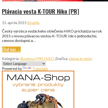
Plávacia vesta K-TOUR Hiko [PR]
15. apríla 2015
Boat4u
Český výrobca vodáckeho oblečenia HIKO prichádza na rok
2015 s novou plávacou vestou K-TOUR. Ide o jednoduchú,
cenovo dostupnú a…
Čítať viac →
Kategória:
Business [PR]
,
HIKO
Značka:
plávacie vesty
Powered by
Translate