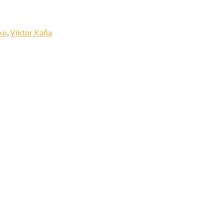
ko
,
Viktor Káňa