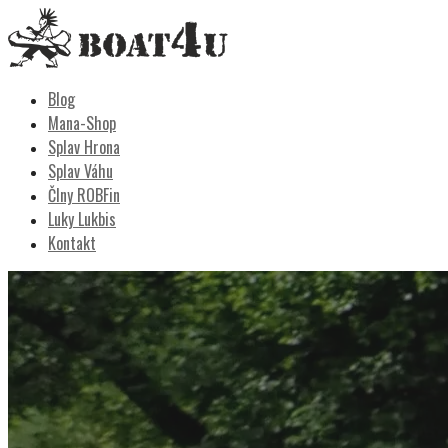
Skip
to
content
Boat4u
vodáctvo, kemping, turistika
Blog
Mana-Shop
Splav Hrona
Splav Váhu
Člny ROBFin
Luky Lukbis
Kontakt