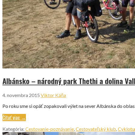
Albánsko – národný park Thethi a dolina Va
4. novembra 2015
Viktor Káňa
Po roku sme si opäť zopakovali výlet na sever Albánska do oblas
Čítať viac →
Kategória:
Cestovanie-poznávanie
,
Cestovateľský klub
,
Cyklotur