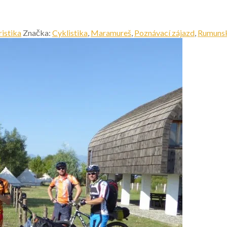
istika
Značka:
Cyklistika
,
Maramureš
,
Poznávací zájazd
,
Rumuns