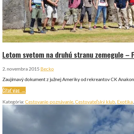
Letom svetom na druhú stranu zemegule – 
2. novembra 2015
Becko
Zaujímavý dokument z južnej Ameriky od rekreantov CK Anakonda
Čítať viac →
Kategória:
Cestovanie-poznávanie
,
Cestovateľský klub
,
Exotika