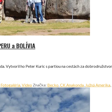
PERU a BOLÍVIA
. Vytvoril ho Peter Kuric s partiou na cestách za dobrodružstv
,
Fotogaléria
,
Video
Značka:
Becko
,
CK Anakonda
,
Južná Amerika
,