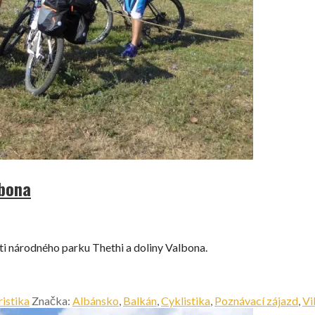
lbona
ti národného parku Thethi a doliny Valbona.
istika
Značka:
Albánsko
,
Balkán
,
Cyklistika
,
Poznávací zájazd
,
Vi