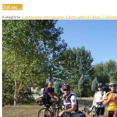
Čítať viac →
Kategória:
Cestovanie-poznávanie
,
Cestovateľský klub
,
Cyklotur