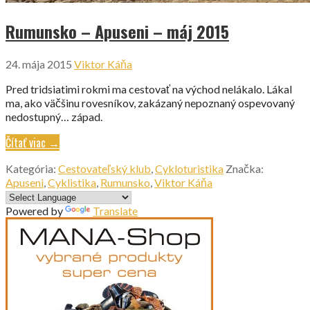
Rumunsko – Apuseni – máj 2015
24. mája 2015
Viktor Káňa
Pred tridsiatimi rokmi ma cestovať na východ nelákalo. Lákal
ma, ako väčšinu rovesníkov, zakázaný nepoznaný ospevovaný
nedostupný… západ.
Čítať viac →
Kategória:
Cestovateľský klub
,
Cykloturistika
Značka:
Apuseni
,
Cyklistika
,
Rumunsko
,
Viktor Káňa
Powered by
Translate