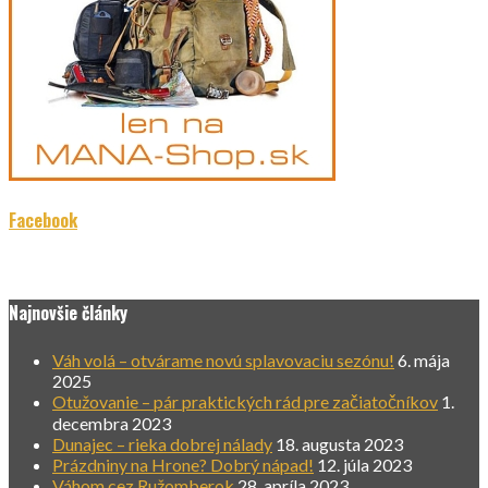
Facebook
Najnovšie články
Váh volá – otvárame novú splavovaciu sezónu!
6. mája
2025
Otužovanie – pár praktických rád pre začiatočníkov
1.
decembra 2023
Dunajec – rieka dobrej nálady
18. augusta 2023
Prázdniny na Hrone? Dobrý nápad!
12. júla 2023
Váhom cez Ružomberok
28. apríla 2023