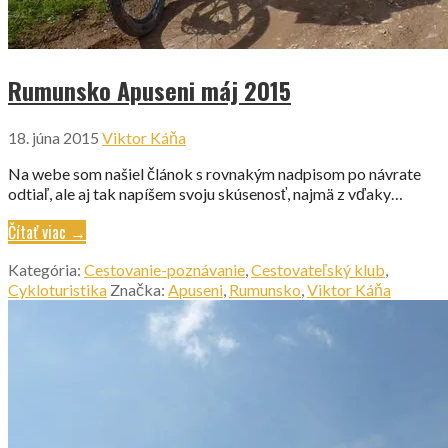
Rumunsko Apuseni máj 2015
18. júna 2015
Viktor Káňa
Na webe som našiel článok s rovnakým nadpisom po návrate
odtiaľ, ale aj tak napíšem svoju skúsenosť, najmä z vďaky…
Čítať viac →
Kategória:
Cestovanie-poznávanie
,
Cestovateľský klub
,
Cykloturistika
Značka:
Apuseni
,
Rumunsko
,
Viktor Káňa