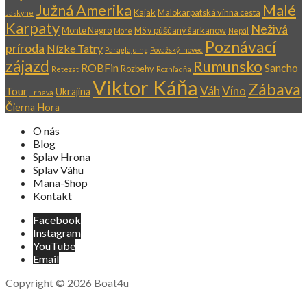
Južná Amerika
Malé
Kajak
Malokarpatská vínna cesta
Jaskyne
Karpaty
Neživá
Monte Negro
MS v púščaný šarkanow
More
Nepál
Poznávací
príroda
Nízke Tatry
Paraglajding
Považský Inovec
zájazd
Rumunsko
ROBFin
Sancho
Rozbehy
Retezat
Rozhľadňa
Viktor Káňa
Zábava
Váh
Víno
Tour
Ukrajina
Trnava
Čierna Hora
O nás
Blog
Splav Hrona
Splav Váhu
Mana-Shop
Kontakt
Facebook
Instagram
YouTube
Email
Copyright © 2026 Boat4u