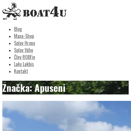
Skip
to
content
Boat4u
vodáctvo, kemping, turistika
Blog
Mana-Shop
Splav Hrona
Splav Váhu
Člny ROBFin
Luky Lukbis
Kontakt
Značka: Apuseni