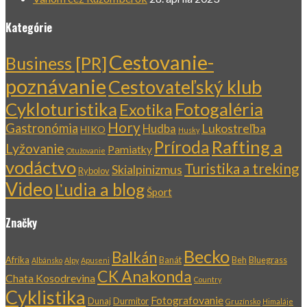
Kategórie
Cestovanie-
Business [PR]
poznávanie
Cestovateľský klub
Cykloturistika
Fotogaléria
Exotika
Hory
Gastronómia
Lukostreľba
Hudba
HIKO
Husky
Rafting a
Príroda
Lyžovanie
Pamiatky
Otužovanie
vodáctvo
Turistika a treking
Skialpinizmus
Rybolov
Video
Ľudia a blog
Šport
Značky
Becko
Balkán
Afrika
Banát
Beh
Bluegrass
Albánsko
Alpy
Apuseni
CK Anakonda
Chata Kosodrevina
Country
Cyklistika
Fotografovanie
Dunaj
Durmitor
Gruzínsko
Himaláje