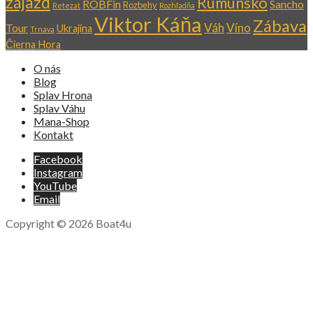
zájazd
Rumunsko
ROBFin
Sancho
Rozbehy
Retezat
Rozhľadňa
Viktor Káňa
Zábava
Váh
Víno
Tour
Ukrajina
Trnava
Čierna Hora
O nás
Blog
Splav Hrona
Splav Váhu
Mana-Shop
Kontakt
Facebook
Instagram
YouTube
Email
Copyright © 2026 Boat4u