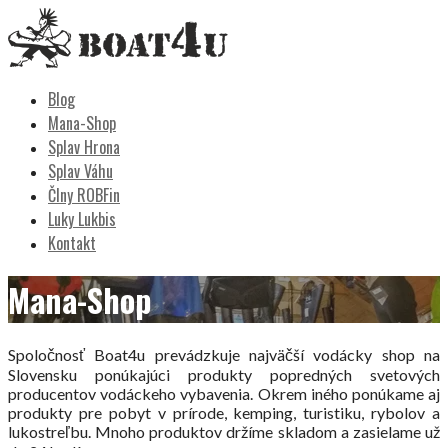
Skip
to
content
Boat4u
vodáctvo, kemping, turistika
Blog
Mana-Shop
Splav Hrona
Splav Váhu
Člny ROBFin
Luky Lukbis
Kontakt
Mana-Shop
Spoločnosť Boat4u prevádzkuje najväčší vodácky shop na
Slovensku ponúkajúci produkty popredných svetových
producentov vodáckeho vybavenia. Okrem iného ponúkame aj
produkty pre pobyt v prírode, kemping, turistiku, rybolov a
lukostreľbu. Mnoho produktov držíme skladom a zasielame už