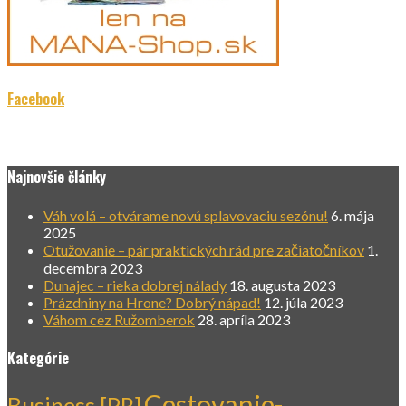
Facebook
Najnovšie články
Váh volá – otvárame novú splavovaciu sezónu!
6. mája
2025
Otužovanie – pár praktických rád pre začiatočníkov
1.
decembra 2023
Dunajec – rieka dobrej nálady
18. augusta 2023
Prázdniny na Hrone? Dobrý nápad!
12. júla 2023
Váhom cez Ružomberok
28. apríla 2023
Kategórie
Cestovanie-
Business [PR]