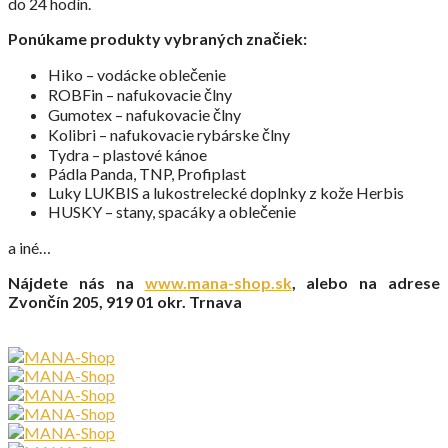
do 24 hodín.
Ponúkame produkty vybraných značiek:
Hiko – vodácke oblečenie
ROBFin – nafukovacie člny
Gumotex – nafukovacie člny
Kolibri – nafukovacie rybárske člny
Tydra – plastové kánoe
Pádla Panda, TNP, Profiplast
Luky LUKBIS a lukostrelecké doplnky z kože Herbis
HUSKY – stany, spacáky a oblečenie
a iné…
Nájdete nás na
www.mana-shop.sk
, alebo na adrese
Zvončín 205, 919 01 okr. Trnava