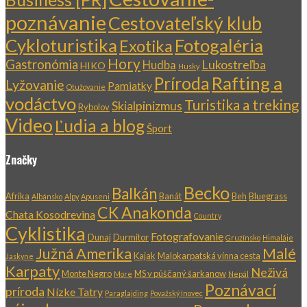
poznávanie
Cestovateľský klub
Cykloturistika
Fotogaléria
Exotika
Hory
Gastronómia
Lukostreľba
Hudba
HIKO
Husky
Rafting a
Príroda
Lyžovanie
Pamiatky
Otužovanie
vodáctvo
Turistika a treking
Skialpinizmus
Rybolov
Video
Ľudia a blog
Šport
Značky
Becko
Balkán
Afrika
Banát
Beh
Bluegrass
Albánsko
Alpy
Apuseni
CK Anakonda
Chata Kosodrevina
Country
Cyklistika
Fotografovanie
Dunaj
Durmitor
Gruzínsko
Himaláje
Južná Amerika
Malé
Kajak
Malokarpatská vínna cesta
Jaskyne
Karpaty
Neživá
Monte Negro
MS v púščaný šarkanow
More
Nepál
Poznávací
príroda
Nízke Tatry
Paraglajding
Považský Inovec