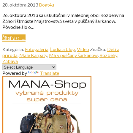
28. októbra 2013
Boat4u
26. októbra 2013 sa uskutočnili v malebnej obci Rozbehy na
Záhorí štrnáste Majstrovstvá sveta v púščaný šarkanow.
Pôvodne šlo o…
Čítať viac →
Kategória:
Fotogaléria
,
Ľudia a blog
,
Video
Značka:
Deti a
príroda
,
Malé Karpaty
,
MS v púščaný šarkanow
,
Rozbehy
,
Zábava
Powered by
Translate