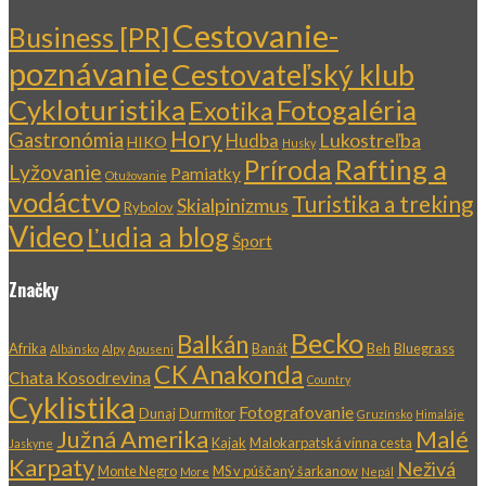
Cestovanie-
Business [PR]
poznávanie
Cestovateľský klub
Cykloturistika
Fotogaléria
Exotika
Hory
Gastronómia
Lukostreľba
Hudba
HIKO
Husky
Rafting a
Príroda
Lyžovanie
Pamiatky
Otužovanie
vodáctvo
Turistika a treking
Skialpinizmus
Rybolov
Video
Ľudia a blog
Šport
Značky
Becko
Balkán
Afrika
Banát
Beh
Bluegrass
Albánsko
Alpy
Apuseni
CK Anakonda
Chata Kosodrevina
Country
Cyklistika
Fotografovanie
Dunaj
Durmitor
Gruzínsko
Himaláje
Južná Amerika
Malé
Kajak
Malokarpatská vínna cesta
Jaskyne
Karpaty
Neživá
Monte Negro
MS v púščaný šarkanow
More
Nepál