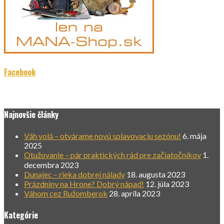
Facebook
Najnovšie články
Váh volá – otvárame novú splavovaciu sezónu!
6. mája
2025
Otužovanie – pár praktických rád pre začiatočníkov
1.
decembra 2023
Dunajec – rieka dobrej nálady
18. augusta 2023
Prázdniny na Hrone? Dobrý nápad!
12. júla 2023
Váhom cez Ružomberok
28. apríla 2023
Kategórie