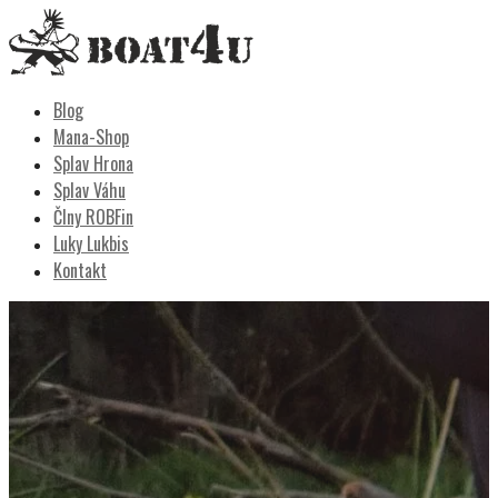
Skip
to
content
Boat4u
vodáctvo, kemping, turistika
Blog
Mana-Shop
Splav Hrona
Splav Váhu
Člny ROBFin
Luky Lukbis
Kontakt