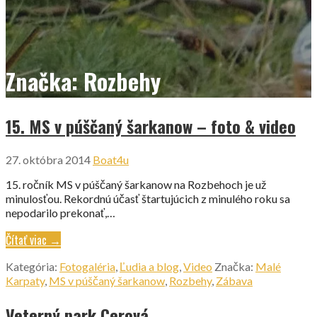
Značka: Rozbehy
15. MS v púščaný šarkanow – foto & video
27. októbra 2014
Boat4u
15. ročník MS v púščaný šarkanow na Rozbehoch je už
minulosťou. Rekordnú účasť štartujúcich z minulého roku sa
nepodarilo prekonať,…
Čítať viac →
Kategória:
Fotogaléria
,
Ľudia a blog
,
Video
Značka:
Malé
Karpaty
,
MS v púščaný šarkanow
,
Rozbehy
,
Zábava
Veterný park Cerová