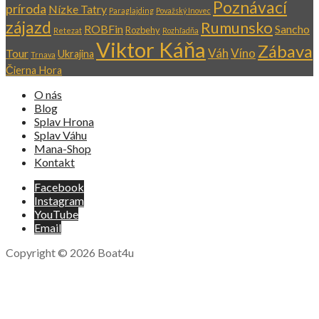
Poznávací
príroda
Nízke Tatry
Paraglajding
Považský Inovec
zájazd
Rumunsko
ROBFin
Sancho
Rozbehy
Retezat
Rozhľadňa
Viktor Káňa
Zábava
Váh
Víno
Tour
Ukrajina
Trnava
Čierna Hora
O nás
Blog
Splav Hrona
Splav Váhu
Mana-Shop
Kontakt
Facebook
Instagram
YouTube
Email
Copyright © 2026 Boat4u