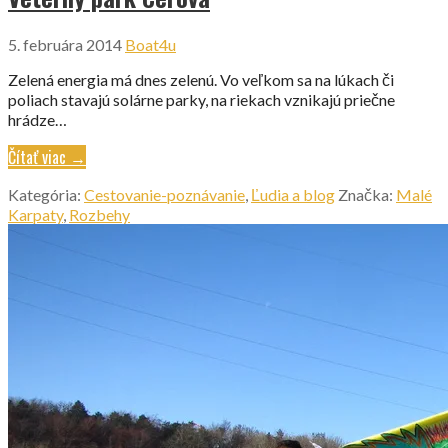
5. februára 2014
Boat4u
Zelená energia má dnes zelenú. Vo veľkom sa na lúkach či
poliach stavajú solárne parky, na riekach vznikajú priečne
hrádze…
Čítať viac →
Kategória:
Cestovanie-poznávanie
,
Ľudia a blog
Značka:
Malé
Karpaty
,
Rozbehy