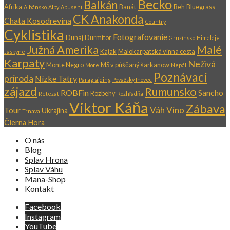
Becko
Balkán
Afrika
Banát
Beh
Bluegrass
Albánsko
Alpy
Apuseni
CK Anakonda
Chata Kosodrevina
Country
Cyklistika
Fotografovanie
Dunaj
Durmitor
Gruzínsko
Himaláje
Južná Amerika
Malé
Kajak
Malokarpatská vínna cesta
Jaskyne
Karpaty
Neživá
Monte Negro
MS v púščaný šarkanow
More
Nepál
Poznávací
príroda
Nízke Tatry
Paraglajding
Považský Inovec
zájazd
Rumunsko
ROBFin
Sancho
Rozbehy
Retezat
Rozhľadňa
Viktor Káňa
Zábava
Váh
Víno
Tour
Ukrajina
Trnava
Čierna Hora
O nás
Blog
Splav Hrona
Splav Váhu
Mana-Shop
Kontakt
Facebook
Instagram
YouTube