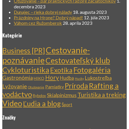
Otužovanie – pár praktických rád pre začiatočníkov
1.
decembra 2023
Dunajec – rieka dobrej nálady
18. augusta 2023
Prázdniny na Hrone? Dobrý nápad!
12. júla 2023
Váhom cez Ružomberok
28. apríla 2023
Kategórie
Cestovanie-
Business [PR]
poznávanie
Cestovateľský klub
Cykloturistika
Fotogaléria
Exotika
Hory
Gastronómia
Lukostreľba
Hudba
HIKO
Husky
Rafting a
Príroda
Lyžovanie
Pamiatky
Otužovanie
vodáctvo
Turistika a treking
Skialpinizmus
Rybolov
Video
Ľudia a blog
Šport
Značky