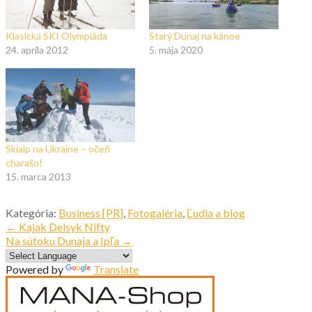
Klasická SKI Olympiáda
Starý Dunaj na kánoe
24. apríla 2012
5. mája 2020
Skialp na Ukraine – očeň
charašo!
15. marca 2013
Kategória:
Business [PR]
,
Fotogaléria
,
Ľudia a blog
Navigácia
← Kajak Delsyk Nifty
Na sútoku Dunaja a Ipľa →
v
Powered by
Translate
článku