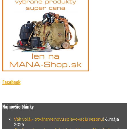
Facebook
Najnovšie články
Váh volá – otvárame novú splavovaciu sezónu!
6. mája
2025