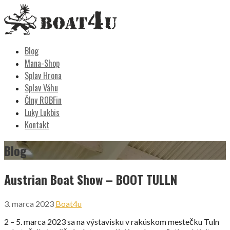
Skip
to
content
Boat4u
vodáctvo, kemping, turistika
Blog
Mana-Shop
Splav Hrona
Splav Váhu
Člny ROBFin
Luky Lukbis
Kontakt
Blog
Austrian Boat Show – BOOT TULLN
3. marca 2023
Boat4u
2 – 5. marca 2023 sa na výstavisku v rakúskom mestečku Tuln