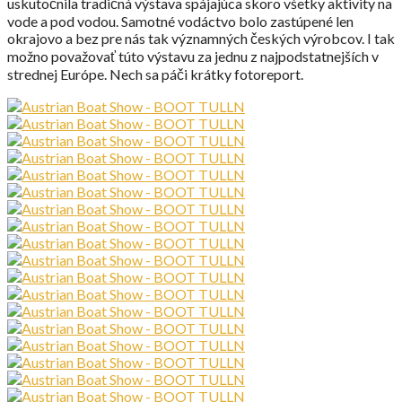
uskutočnila tradičná výstava spájajúca skoro všetky aktivity na
vode a pod vodou. Samotné vodáctvo bolo zastúpené len
okrajovo a bez pre nás tak významných českých výrobcov. I tak
možno považovať túto výstavu za jednu z najpodstatnejších v
strednej Európe. Nech sa páči krátky fotoreport.