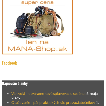
Facebook
Najnovšie články
Váh volá – otvárame novú splavovaciu sezónu!
6. mája
2025
Otužovanie – pár praktických rád pre začiatočníkov
1.