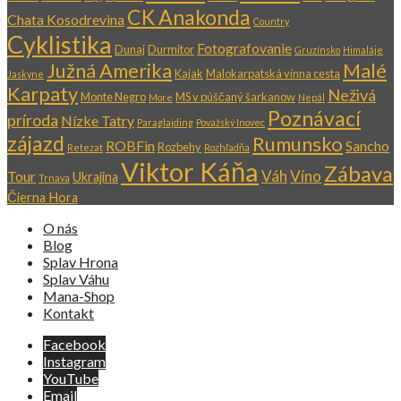
CK Anakonda
Chata Kosodrevina
Country
Cyklistika
Fotografovanie
Dunaj
Durmitor
Gruzínsko
Himaláje
Južná Amerika
Malé
Kajak
Malokarpatská vínna cesta
Jaskyne
Karpaty
Neživá
Monte Negro
MS v púščaný šarkanow
More
Nepál
Poznávací
príroda
Nízke Tatry
Paraglajding
Považský Inovec
zájazd
Rumunsko
ROBFin
Sancho
Rozbehy
Retezat
Rozhľadňa
Viktor Káňa
Zábava
Váh
Víno
Tour
Ukrajina
Trnava
Čierna Hora
O nás
Blog
Splav Hrona
Splav Váhu
Mana-Shop
Kontakt
Facebook
Instagram
YouTube
Email