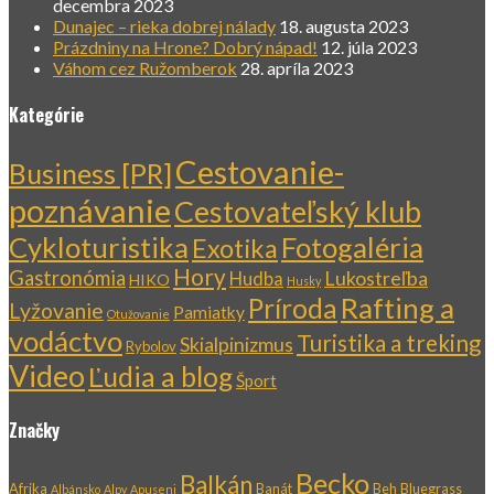
decembra 2023
Dunajec – rieka dobrej nálady
18. augusta 2023
Prázdniny na Hrone? Dobrý nápad!
12. júla 2023
Váhom cez Ružomberok
28. apríla 2023
Kategórie
Cestovanie-
Business [PR]
poznávanie
Cestovateľský klub
Cykloturistika
Fotogaléria
Exotika
Hory
Gastronómia
Lukostreľba
Hudba
HIKO
Husky
Rafting a
Príroda
Lyžovanie
Pamiatky
Otužovanie
vodáctvo
Turistika a treking
Skialpinizmus
Rybolov
Video
Ľudia a blog
Šport
Značky
Becko
Balkán
Afrika
Banát
Beh
Bluegrass
Albánsko
Alpy
Apuseni