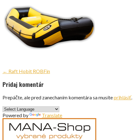
Navigácia
← Raft Hobit ROBFin
v
Pridaj komentár
článku
Prepáčte, ale pred zanechaním komentára sa musíte
prihlásiť
.
Powered by
Translate