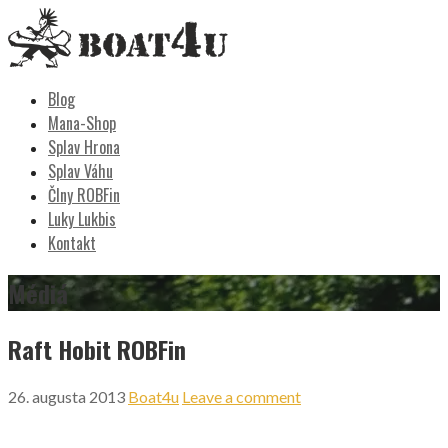
Skip
to
content
Boat4u
vodáctvo, kemping, turistika
Blog
Mana-Shop
Splav Hrona
Splav Váhu
Člny ROBFin
Luky Lukbis
Kontakt
Médiá
Raft Hobit ROBFin
26. augusta 2013
Boat4u
Leave a comment