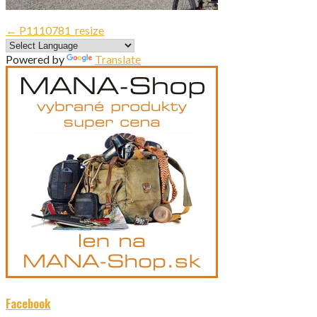
Navigácia
← P1110781_resize
v
Powered by
Translate
článku
Facebook