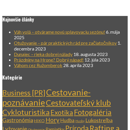
Najnovšie články
Váh volá – otvárame novú splavovaciu sezónu!
6. mája
2025
Otužovanie – pár praktických rád pre začiatočníkov
1.
decembra 2023
Dunajec – rieka dobrej nálady
18. augusta 2023
Prázdniny na Hrone? Dobrý nápad!
12. júla 2023
Váhom cez Ružomberok
28. apríla 2023
Kategórie
Cestovanie-
Business [PR]
poznávanie
Cestovateľský klub
Cykloturistika
Fotogaléria
Exotika
Hory
Gastronómia
Lukostreľba
Hudba
HIKO
Husky
Rafting a
Príroda
Lyžovanie
Pamiatky
Otužovanie