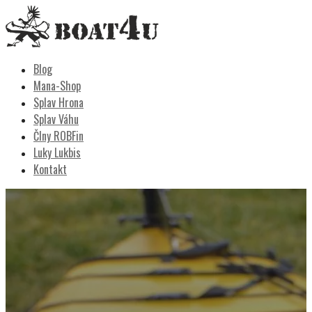
Skip
to
content
Boat4u
vodáctvo, kemping, turistika
Blog
Mana-Shop
Splav Hrona
Splav Váhu
Člny ROBFin
Luky Lukbis
Kontakt