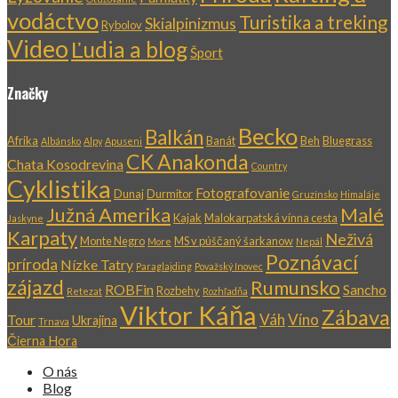
vodáctvo
Turistika a treking
Skialpinizmus
Rybolov
Video
Ľudia a blog
Šport
Značky
Becko
Balkán
Afrika
Banát
Beh
Bluegrass
Albánsko
Alpy
Apuseni
CK Anakonda
Chata Kosodrevina
Country
Cyklistika
Fotografovanie
Dunaj
Durmitor
Gruzínsko
Himaláje
Južná Amerika
Malé
Kajak
Malokarpatská vínna cesta
Jaskyne
Karpaty
Neživá
Monte Negro
MS v púščaný šarkanow
More
Nepál
Poznávací
príroda
Nízke Tatry
Paraglajding
Považský Inovec
zájazd
Rumunsko
ROBFin
Sancho
Rozbehy
Retezat
Rozhľadňa
Viktor Káňa
Zábava
Váh
Víno
Tour
Ukrajina
Trnava
Čierna Hora
O nás
Blog