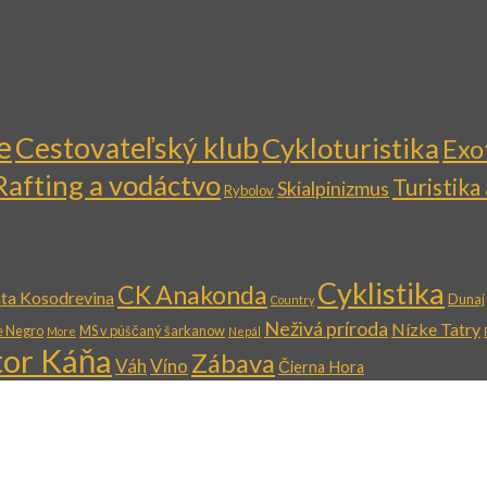
e
Cestovateľský klub
Cykloturistika
Exo
Rafting a vodáctvo
Turistika
Skialpinizmus
Rybolov
Cyklistika
CK Anakonda
ta Kosodrevina
Dunaj
Country
Neživá príroda
Nízke Tatry
e Negro
MS v púščaný šarkanow
More
Nepál
tor Káňa
Zábava
Váh
Víno
Čierna Hora