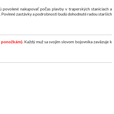
jú povolené nakupovať počas plavby v traperských staniciach a
om. Povinné zastávky a podrobnosti budú dohodnuté radou starších
m ponožkám).
Každý muž sa svojim slovom bojovníka zaväzuje k