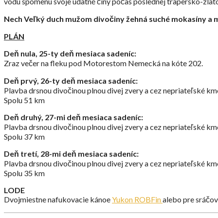
vodu spomenú svoje udatné činy počas poslednej trapersko-zlatok
Nech Veľký duch mužom divočiny žehná suché mokasíny a 
PLÁN
Deň nula, 25-ty deň mesiaca sadeníc:
Zraz večer na fleku pod Motorestom Nemecká na kóte 202.
Deň prvý, 26-ty deň mesiaca sadeníc:
Plavba drsnou divočinou plnou divej zvery a cez nepriateľské k
Spolu 51 km
Deň druhý, 27-mi deň mesiaca sadeníc:
Plavba drsnou divočinou plnou divej zvery a cez nepriateľské 
Spolu 37 km
Deň tretí, 28-mi deň mesiaca sadeníc:
Plavba drsnou divočinou plnou divej zvery a cez nepriateľské 
Spolu 35 km
LODE
Dvojmiestne nafukovacie kánoe
Yukon ROBFin
alebo pre sráčo