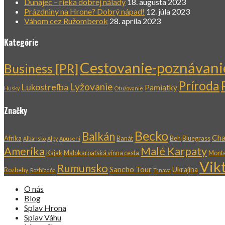
Dunajec – rieka dobrej nálady
18. augusta 2023
Prázdniny na Hrone? Dobrý nápad!
12. júla 2023
Váhom cez Ružomberok
28. apríla 2023
Kategórie
Cestovanie-poznávani
Business [PR]
Príroda
Lyžovanie
Lukostreľba
Pamiatky
Husky
Otužovanie
Značky
Becko
Balkán
Cha
Afrika
Banát
Beh
Bluegrass
Albánsko
Alpy
Apuseni
Amerika
Malé Karpaty
Kajak
Malokarpatská vínna cesta
Mont
Vik
Rumunsko
Sancho Tour
Ukrajina
Rozbehy
Rozhľadňa
Trnava
O nás
Blog
Splav Hrona
Splav Váhu