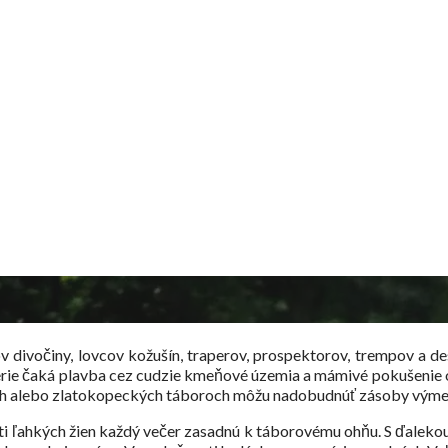
 divočiny, lovcov kožušín, traperov, prospektorov, trempov a de
ie čaká plavba cez cudzie kmeňové územia a mámivé pokušenie ohni
ach alebo zlatokopeckých táboroch môžu nadobudnúť zásoby výmen
nosti ľahkých žien každý večer zasadnú k táborovému ohňu. S ďaleko