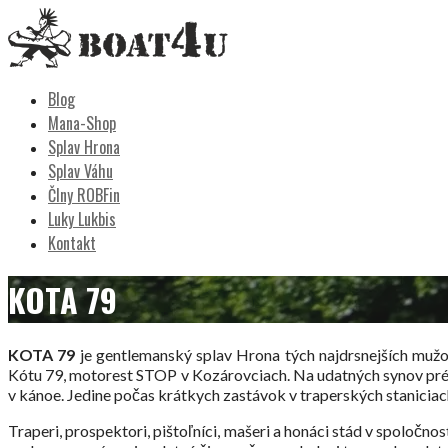
Skip
to
content
Boat4u
vodáctvo, kemping, turistika
Blog
Mana-Shop
Splav Hrona
Splav Váhu
Člny ROBFin
Luky Lukbis
Kontakt
KOTA 79
KOTA 79
je gentlemanský splav Hrona tých najdrsnejších mužov
Kótu 79, motorest STOP v Kozárovciach. Na udatných synov prér
v kánoe. Jedine počas krátkych zastávok v traperských stanici
Traperi, prospektori, pištoľníci, mašeri a honáci stád v spoloč