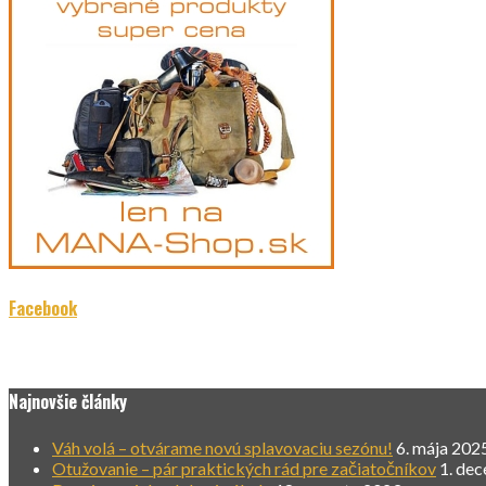
Facebook
Najnovšie články
Váh volá – otvárame novú splavovaciu sezónu!
6. mája 202
Otužovanie – pár praktických rád pre začiatočníkov
1. de