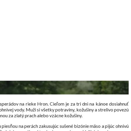
sperádov na rieke Hron. Cieľom je za tri dni na kánoe dosiahnuť
vej vody. Muži si všetky potraviny, kožušiny a strelivo povezú
ou za zlatý prach alebo vzácne kožušiny.
u piesňou na perách zakusujúc sušené bizónie mäso a pijúc ohnivú