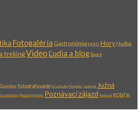
Fotogaléria
tika
Hory
Gastronómia
Hudba
HIKO
Video
Ľudia a blog
 a treking
Šport
Južná
Fotografovanie
Durmitor
Gruzínsko
Himaláje
Jaskyne
Poznávací zájazd
ROBFin
Paraglajding
Považský Inovec
Retezat