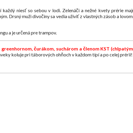
í každý niesť so sebou v lodi. Zelenáči a nežné kvety prérie ma
iným. Drsný muži divočiny sa vedia uživiť z vlastných zásob a lov
ingu a je určená pre trampov.
kým greenhornom, čurákom, suchárom a členom KST (chlpatý
veky koluje pri táborových ohňoch v každom típí a po celej prérii!