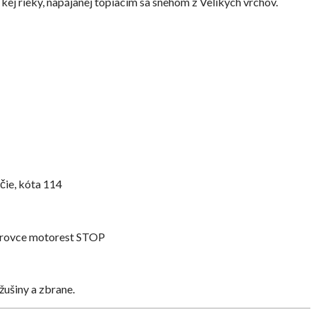
ej rieky, napájanej topiacim sa snehom z Velikých vrchov.
čie, kóta 114
rovce motorest STOP
žušiny a zbrane.