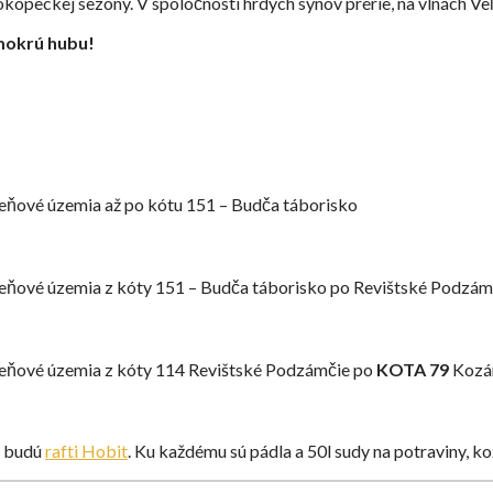
opeckej sezóny. V spoločnosti hrdých synov prérie, na vlnách Veľk
mokrú hubu!
meňové územia až po kótu 151 – Budča táborisko
kmeňové územia z kóty 151 – Budča táborisko po Revištské Podzám
kmeňové územia z kóty 114 Revištské Podzámčie po
KOTA 79
Kozá
v budú
rafti Hobit
. Ku každému sú pádla a 50l sudy na potraviny, ko