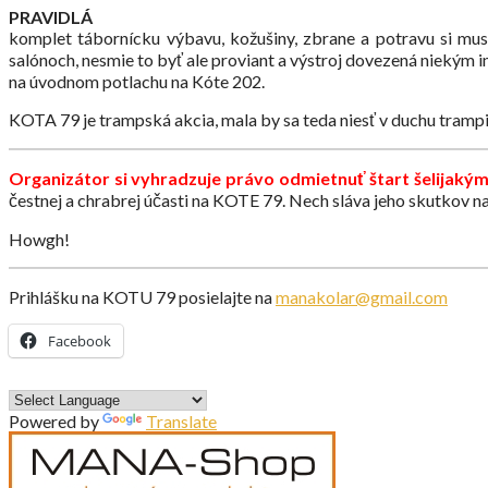
PRAVIDLÁ
komplet tábornícku výbavu, kožušiny, zbrane a potravu si mus
salónoch, nesmie to byť ale proviant a výstroj dovezená niekým 
na úvodnom potlachu na Kóte 202.
KOTA 79 je trampská akcia, mala by sa teda niesť v duchu tramp
Organizátor si vyhradzuje právo odmietnuť štart šelija
čestnej a chrabrej účasti na KOTE 79. Nech sláva jeho skutkov na
Howgh!
Prihlášku na KOTU 79 posielajte na
manakolar@gmail.com
Facebook
Powered by
Translate