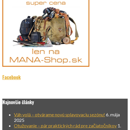
Facebook
Najnovšie články
Váh volá – otvárame novú splavovaciu sezónu!
6. mája
2025
Otužovanie – pár praktických rád pre začiatočníkov
1.