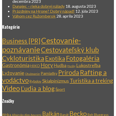
decembra 2023
Dunajec – rieka dobrej nálady
18. augusta 2023
Prázdniny na Hrone? Dobrý nápad!
12. júla 2023
Váhom cez Ružomberok
28. apríla 2023
Kategórie
Cestovanie-
Business [PR]
poznávanie
Cestovateľský klub
Cykloturistika
Fotogaléria
Exotika
Hory
Gastronómia
Lukostreľba
Hudba
HIKO
Husky
Rafting a
Príroda
Lyžovanie
Pamiatky
Otužovanie
vodáctvo
Turistika a treking
Skialpinizmus
Rybolov
Video
Ľudia a blog
Šport
Značky
Becko
Balkán
Afrika
Banát
Beh
Bluegrass
Albánsko
Alpy
Apuseni