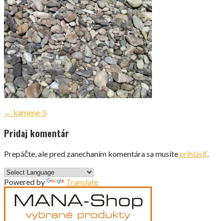
Navigácia
← kamene-S
v
Pridaj komentár
článku
Prepáčte, ale pred zanechaním komentára sa musíte
prihlásiť
.
Powered by
Translate