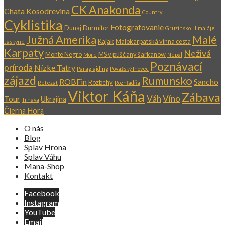
CK Anakonda
Chata Kosodrevina
Country
Cyklistika
Fotografovanie
Dunaj
Durmitor
Gruzínsko
Himaláje
Južná Amerika
Malé
Kajak
Malokarpatská vínna cesta
Jaskyne
Karpaty
Neživá
Monte Negro
MS v púščaný šarkanow
More
Nepál
Poznávací
príroda
Nízke Tatry
Paraglajding
Považský Inovec
zájazd
Rumunsko
ROBFin
Sancho
Rozbehy
Retezat
Rozhľadňa
Viktor Káňa
Zábava
Váh
Víno
Tour
Ukrajina
Trnava
Čierna Hora
O nás
Blog
Splav Hrona
Splav Váhu
Mana-Shop
Kontakt
Facebook
Instagram
YouTube
Email