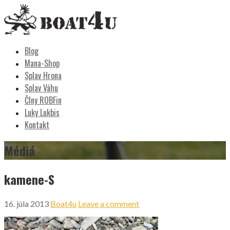
Skip
to
content
Boat4u
vodáctvo, kemping, turistika
Blog
Mana-Shop
Splav Hrona
Splav Váhu
Člny ROBFin
Luky Lukbis
Kontakt
Médiá
kamene-S
16. júla 2013
Boat4u
Leave a comment