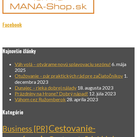
Facebook
Najnovšie články
Váh volá – otvárame novú splavovaciu sezónu!
6. mája
2025
Otužovanie – pár praktických rád pre začiatočníkov
1.
decembra 2023
Dunajec – rieka dobrej nálady
18. augusta 2023
Prázdniny na Hrone? Dobrý nápad!
12. júla 2023
Váhom cez Ružomberok
28. apríla 2023
Kategórie
Cestovanie-
Business [PR]