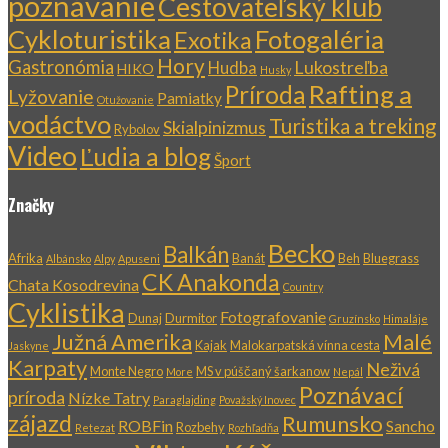
poznávanie
Cestovateľský klub
Cykloturistika
Fotogaléria
Exotika
Hory
Gastronómia
Lukostreľba
Hudba
HIKO
Husky
Rafting a
Príroda
Lyžovanie
Pamiatky
Otužovanie
vodáctvo
Turistika a treking
Skialpinizmus
Rybolov
Video
Ľudia a blog
Šport
Značky
Becko
Balkán
Afrika
Banát
Beh
Bluegrass
Albánsko
Alpy
Apuseni
CK Anakonda
Chata Kosodrevina
Country
Cyklistika
Fotografovanie
Dunaj
Durmitor
Gruzínsko
Himaláje
Južná Amerika
Malé
Kajak
Malokarpatská vínna cesta
Jaskyne
Karpaty
Neživá
Monte Negro
MS v púščaný šarkanow
More
Nepál
Poznávací
príroda
Nízke Tatry
Paraglajding
Považský Inovec
zájazd
Rumunsko
ROBFin
Sancho
Rozbehy
Retezat
Rozhľadňa