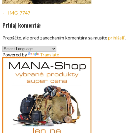
Navigácia
← IMG_7747
v
Pridaj komentár
článku
Prepáčte, ale pred zanechaním komentára sa musíte
prihlásiť
.
Powered by
Translate