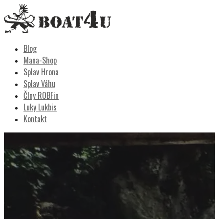
Skip
to
content
Boat4u
vodáctvo, kemping, turistika
Blog
Mana-Shop
Splav Hrona
Splav Váhu
Člny ROBFin
Luky Lukbis
Kontakt