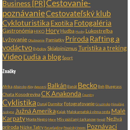
Cestovanie-
Business [PR]
poznávanie
Cestovateľský klub
Cykloturistika
Fotogaléria
Exotika
Hory
Gastronómia
Lukostreľba
Hudba
HIKO
Husky
Rafting a
Príroda
Lyžovanie
Pamiatky
Otužovanie
vodáctvo
Turistika a treking
Skialpinizmus
Rybolov
Video
Ľudia a blog
Šport
Značky
Becko
Balkán
Afrika
Banát
Beh
Bluegrass
Albánsko
Alpy
Apuseni
CK Anakonda
Chata Kosodrevina
Country
Cyklistika
Fotografovanie
Dunaj
Durmitor
Gruzínsko
Himaláje
Južná Amerika
Malé
Kajak
Malokarpatská vínna cesta
Jaskyne
Karpaty
Neživá
Monte Negro
MS v púščaný šarkanow
More
Nepál
Poznávací
príroda
Nízke Tatry
Paraglajding
Považský Inovec