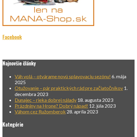
Facebook
Najnovšie články
Váh volá – otvárame novú splavovaciu sezónu!
6. mája
2025
Otužovanie – pár praktických rád pre začiatočníkov
1.
decembra 2023
Dunajec – rieka dobrej nálady
18. augusta 2023
Prázdniny na Hrone? Dobrý nápad!
12. júla 2023
Váhom cez Ružomberok
28. apríla 2023
Kategórie