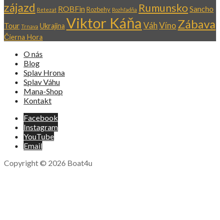
zájazd
Rumunsko
ROBFin
Sancho
Rozbehy
Retezat
Rozhľadňa
Viktor Káňa
Zábava
Váh
Víno
Tour
Ukrajina
Trnava
Čierna Hora
O nás
Blog
Splav Hrona
Splav Váhu
Mana-Shop
Kontakt
Facebook
Instagram
YouTube
Email
Copyright © 2026 Boat4u