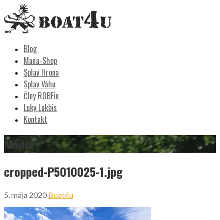
Skip
to
content
Boat4u
vodáctvo, kemping, turistika
Blog
Mana-Shop
Splav Hrona
Splav Váhu
Člny ROBFin
Luky Lukbis
Kontakt
Médiá
cropped-P5010025-1.jpg
5. mája 2020
Boat4u