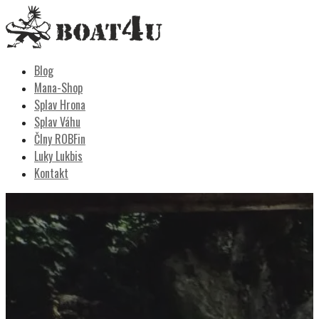
Skip
to
content
Boat4u
vodáctvo, kemping, turistika
Blog
Mana-Shop
Splav Hrona
Splav Váhu
Člny ROBFin
Luky Lukbis
Kontakt