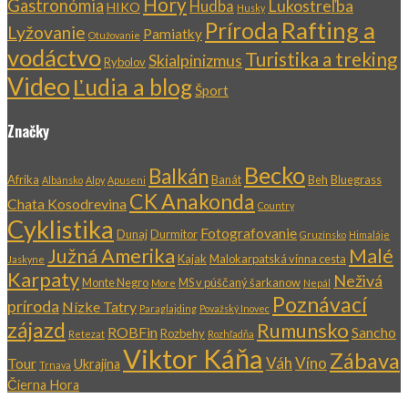
Hory
Gastronómia
Lukostreľba
Hudba
HIKO
Husky
Rafting a
Príroda
Lyžovanie
Pamiatky
Otužovanie
vodáctvo
Turistika a treking
Skialpinizmus
Rybolov
Video
Ľudia a blog
Šport
Značky
Becko
Balkán
Afrika
Banát
Beh
Bluegrass
Albánsko
Alpy
Apuseni
CK Anakonda
Chata Kosodrevina
Country
Cyklistika
Fotografovanie
Dunaj
Durmitor
Gruzínsko
Himaláje
Južná Amerika
Malé
Kajak
Malokarpatská vínna cesta
Jaskyne
Karpaty
Neživá
Monte Negro
MS v púščaný šarkanow
More
Nepál
Poznávací
príroda
Nízke Tatry
Paraglajding
Považský Inovec
zájazd
Rumunsko
ROBFin
Sancho
Rozbehy
Retezat
Rozhľadňa
Viktor Káňa
Zábava
Váh
Víno
Tour
Ukrajina
Trnava
Čierna Hora