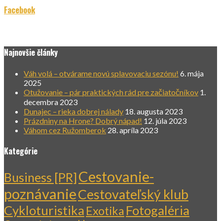
Facebook
Najnovšie články
Váh volá – otvárame novú splavovaciu sezónu!
6. mája
2025
Otužovanie – pár praktických rád pre začiatočníkov
1.
decembra 2023
Dunajec – rieka dobrej nálady
18. augusta 2023
Prázdniny na Hrone? Dobrý nápad!
12. júla 2023
Váhom cez Ružomberok
28. apríla 2023
Kategórie
Cestovanie-
Business [PR]
poznávanie
Cestovateľský klub
Cykloturistika
Fotogaléria
Exotika