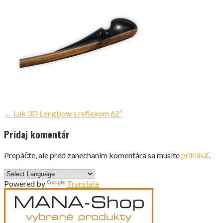
Navigácia
← Luk 3D Longbow s reflexom 62″
v
Pridaj komentár
článku
Prepáčte, ale pred zanechaním komentára sa musíte
prihlásiť
.
Powered by
Translate