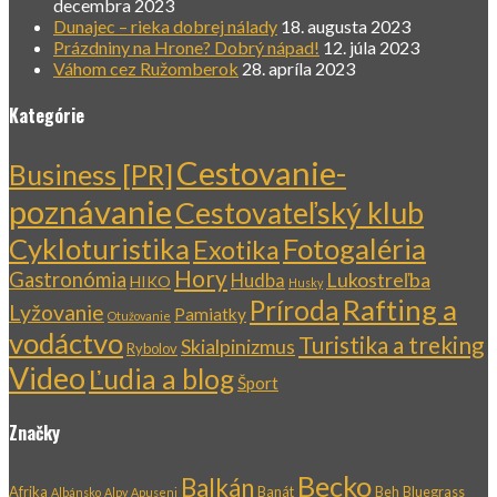
decembra 2023
Dunajec – rieka dobrej nálady
18. augusta 2023
Prázdniny na Hrone? Dobrý nápad!
12. júla 2023
Váhom cez Ružomberok
28. apríla 2023
Kategórie
Cestovanie-
Business [PR]
poznávanie
Cestovateľský klub
Cykloturistika
Fotogaléria
Exotika
Hory
Gastronómia
Lukostreľba
Hudba
HIKO
Husky
Rafting a
Príroda
Lyžovanie
Pamiatky
Otužovanie
vodáctvo
Turistika a treking
Skialpinizmus
Rybolov
Video
Ľudia a blog
Šport
Značky
Becko
Balkán
Afrika
Banát
Beh
Bluegrass
Albánsko
Alpy
Apuseni