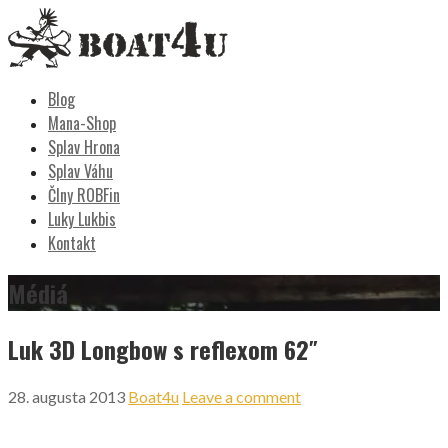
Skip
to
content
Boat4u
vodáctvo, kemping, turistika
Blog
Mana-Shop
Splav Hrona
Splav Váhu
Člny ROBFin
Luky Lukbis
Kontakt
Médiá
Luk 3D Longbow s reflexom 62″
28. augusta 2013
Boat4u
Leave a comment