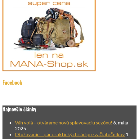
Facebook
Najnovšie články
Váh volá – otvárame novú splavovaciu sezónu!
6. mája
2025
Otužovanie – pár praktických rád pre začiatočníkov
1.