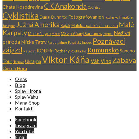
CK Anakonda
Chata Kosodrevina
Country
Cyklistika
Fotografovanie
Dunaj
Durmitor
Gruzínsko
Himaláje
Južná Amerika
Malé
Kajak
Malokarpatská vínna cesta
Jaskyne
Karpaty
Neživá
Monte Negro
MS v púščaný šarkanow
More
Nepál
Poznávací
príroda
Nízke Tatry
Paraglajding
Považský Inovec
zájazd
Rumunsko
ROBFin
Sancho
Rozbehy
Retezat
Rozhľadňa
Viktor Káňa
Zábava
Váh
Víno
Tour
Ukrajina
Trnava
Čierna Hora
O nás
Blog
Splav Hrona
Splav Váhu
Mana-Shop
Kontakt
Facebook
Instagram
YouTube
Email