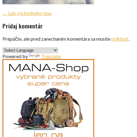
Navigácia
← Luk východného tipu
v
Pridaj komentár
článku
Prepáčte, ale pred zanechaním komentára sa musíte
prihlásiť
.
Powered by
Translate