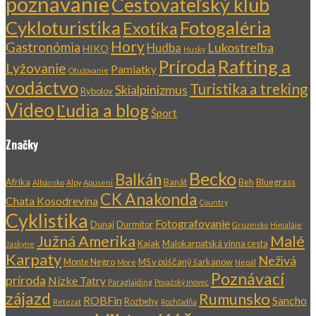
poznávanie
Cestovateľský klub
Cykloturistika
Fotogaléria
Exotika
Hory
Gastronómia
Lukostreľba
Hudba
HIKO
Husky
Rafting a
Príroda
Lyžovanie
Pamiatky
Otužovanie
vodáctvo
Turistika a treking
Skialpinizmus
Rybolov
Video
Ľudia a blog
Šport
Značky
Becko
Balkán
Afrika
Banát
Beh
Bluegrass
Albánsko
Alpy
Apuseni
CK Anakonda
Chata Kosodrevina
Country
Cyklistika
Fotografovanie
Dunaj
Durmitor
Gruzínsko
Himaláje
Južná Amerika
Malé
Kajak
Malokarpatská vínna cesta
Jaskyne
Karpaty
Neživá
Monte Negro
MS v púščaný šarkanow
More
Nepál
Poznávací
príroda
Nízke Tatry
Paraglajding
Považský Inovec
zájazd
Rumunsko
ROBFin
Sancho
Rozbehy
Retezat
Rozhľadňa