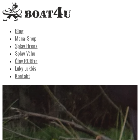
Skip
to
content
Boat4u
vodáctvo, kemping, turistika
Blog
Mana-Shop
Splav Hrona
Splav Váhu
Člny ROBFin
Luky Lukbis
Kontakt