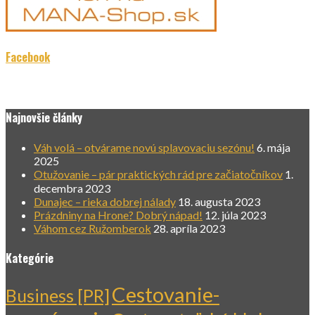
Facebook
Najnovšie články
Váh volá – otvárame novú splavovaciu sezónu!
6. mája
2025
Otužovanie – pár praktických rád pre začiatočníkov
1.
decembra 2023
Dunajec – rieka dobrej nálady
18. augusta 2023
Prázdniny na Hrone? Dobrý nápad!
12. júla 2023
Váhom cez Ružomberok
28. apríla 2023
Kategórie
Cestovanie-
Business [PR]