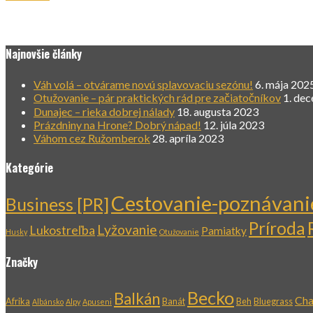
Najnovšie články
Váh volá – otvárame novú splavovaciu sezónu!
6. mája 202
Otužovanie – pár praktických rád pre začiatočníkov
1. de
Dunajec – rieka dobrej nálady
18. augusta 2023
Prázdniny na Hrone? Dobrý nápad!
12. júla 2023
Váhom cez Ružomberok
28. apríla 2023
Kategórie
Cestovanie-poznávani
Business [PR]
Príroda
Lyžovanie
Lukostreľba
Pamiatky
Husky
Otužovanie
Značky
Becko
Balkán
Cha
Afrika
Banát
Beh
Bluegrass
Albánsko
Alpy
Apuseni