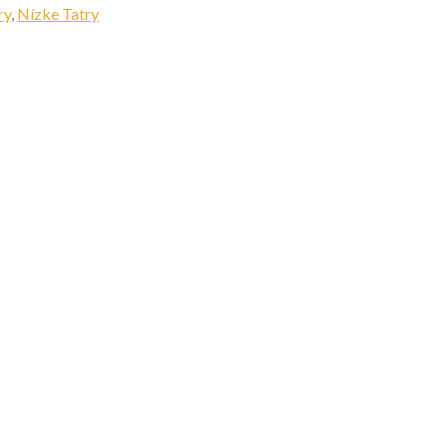
ry
,
Nízke Tatry