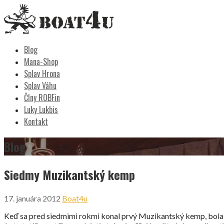
Skip
to
content
Boat4u
vodáctvo, kemping, turistika
Blog
Mana-Shop
Splav Hrona
Splav Váhu
Člny ROBFin
Luky Lukbis
Kontakt
Blog
Siedmy Muzikantský kemp
17. januára 2012
Boat4u
Keď sa pred siedmimi rokmi konal prvý Muzikantský kemp, bola t