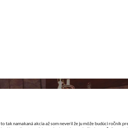
o tak namakaná akcia až som neveril že ju môže budúci ročník pr