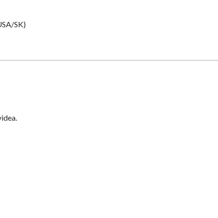
SA/SK)
videa.