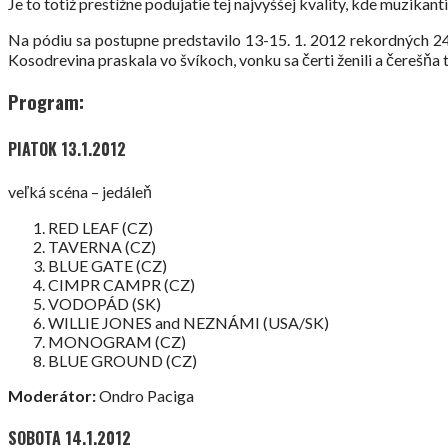
Je to totiž prestížne podujatie tej najvyššej kvality, kde muzika
Na pódiu sa postupne predstavilo 13-15. 1. 2012 rekordných 24 
Kosodrevina praskala vo švíkoch, vonku sa čerti ženili a čerešňa 
Program:
PIATOK 13.1.2012
veľká scéna – jedáleň
RED LEAF (CZ)
TAVERNA (CZ)
BLUE GATE (CZ)
CIMPR CAMPR (CZ)
VODOPÁD (SK)
WILLIE JONES and NEZNÁMI (USA/SK)
MONOGRAM (CZ)
BLUE GROUND (CZ)
Moderátor:
Ondro Paciga
SOBOTA 14.1.2012