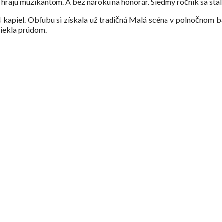
nti hrajú muzikantom. A bez nároku na honorár. Siedmy ročník sa st
kapiel. Obľubu si získala už tradičná Malá scéna v polnočnom bar
tiekla prúdom.