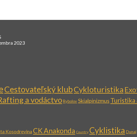
5
cembra 2023
e
Cestovateľský klub
Cykloturistika
Exo
Rafting a vodáctvo
Turistika
Skialpinizmus
Rybolov
Cyklistika
CK Anakonda
ta Kosodrevina
Dunaj
Country