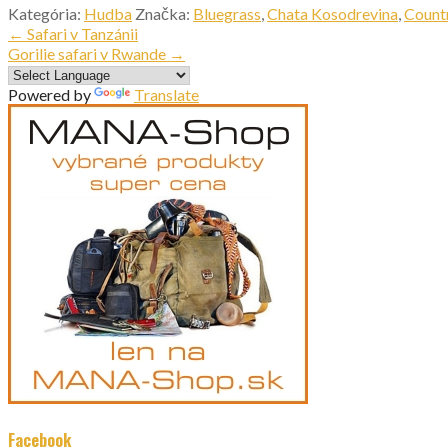
Kategória:
Hudba
Značka:
Bluegrass
,
Chata Kosodrevina
,
Count
Navigácia
← Safari v Tanzánii
Gorilie safari v Rwande →
v
Powered by
Translate
článku
Facebook