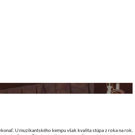
ekonať. U muzikantského kempu však kvalita stúpa z roka na rok.