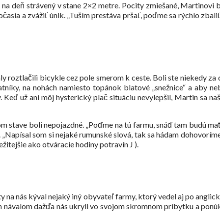
na deň strávený v stane 2×2 metre. Pocity zmiešané, Martinovi by
časia a zvážiť únik. „Tuším prestáva pršať, poďme sa rýchlo zbali
ly roztlačili bicykle cez pole smerom k ceste. Boli ste niekedy za 
atníky, na nohách namiesto topánok blatové „snežnice“ a aby ne
Keď už ani môj hysterický plač situáciu nevylepšil, Martin sa naš
om stave boli nepojazdné. „Poďme na tú farmu, snáď tam budú mať 
„Napísal som si nejaké rumunské slová, tak sa hádam dohovoríme.“
tejšie ako otváracie hodiny potravín J ).
y na nás kýval nejaký iný obyvateľ farmy, ktorý vedel aj po angli
ším návalom dažďa nás ukryli vo svojom skromnom príbytku a ponúkl