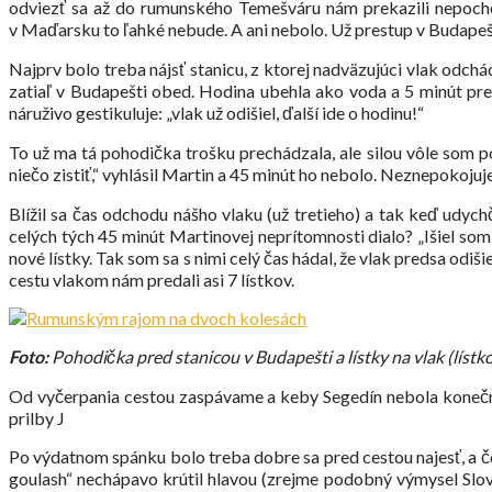
odviezť sa až do rumunského Temešváru nám prekazili nepochop
v Maďarsku to ľahké nebude. A ani nebolo. Už prestup v Budapešt
Najprv bolo treba nájsť stanicu, z ktorej nadväzujúci vlak odchád
zatiaľ v Budapešti obed. Hodina ubehla ako voda a 5 minút pre
náruživo gestikuluje: „vlak už odišiel, ďalší ide o hodinu!“
To už ma tá pohodička trošku prechádzala, ale silou vôle som po
niečo zistiť,“ vyhlásil Martin a 45 minút ho nebolo. Neznepokojujem
Blížil sa čas odchodu nášho vlaku (už tretieho) a tak keď udyc
celých tých 45 minút Martinovej neprítomnosti dialo? „Išiel som sa
nové lístky. Tak som sa s nimi celý čas hádal, že vlak predsa odi
cestu vlakom nám predali asi 7 lístkov.
Foto:
Pohodička pred stanicou v Budapešti a lístky na vlak (lístko
Od vyčerpania cestou zaspávame a keby Segedín nebola konečná,
prilby J
Po výdatnom spánku bolo treba dobre sa pred cestou najesť, a č
goulash“ nechápavo krútil hlavou (zrejme podobný výmysel Slov