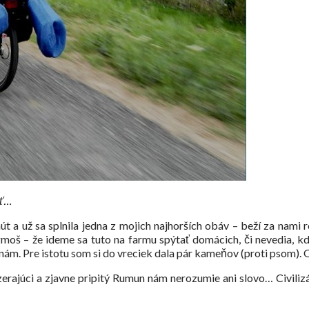
ať…
út a už sa splnila jedna z mojich najhorších obáv – beží za nam
flegmoš – že ideme sa tuto na farmu spýtať domácich, či nevedia, 
 nám. Pre istotu som si do vreciek dala pár kameňov (proti psom). 
vyzerajúci a zjavne pripitý Rumun nám nerozumie ani slovo… Civiliz