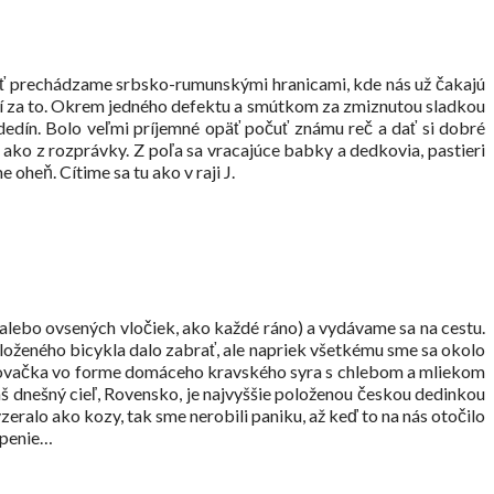
äť prechádzame srbsko-rumunskými hranicami, kde nás už čakajú
ojí za to. Okrem jedného defektu a smútkom za zmiznutou sladkou
dedín. Bolo veľmi príjemné opäť počuť známu reč a dať si dobré
 ako z rozprávky. Z poľa sa vracajúce babky a dedkovia, pastieri
oheň. Cítime sa tu ako v raji J.
alebo ovsených vločiek, ako každé ráno) a vydávame sa na cestu.
naloženého bicykla dalo zabrať, ale napriek všetkému sme sa okolo
stvovačka vo forme domáceho kravského syra s chlebom a mliekom
š dnešný cieľ, Rovensko, je najvyššie položenou českou dedinkou
yzeralo ako kozy, tak sme nerobili paniku, až keď to na nás otočilo
vapenie…