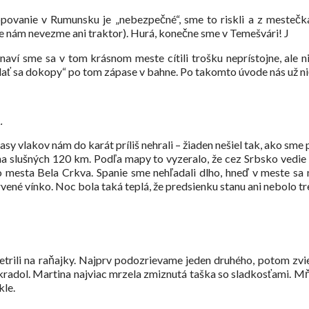
stopovanie v Rumunsku je „nebezpečné“, sme to riskli a z mesteč
le nám nevezme ani traktor). Hurá, konečne sme v Temešvári! J
aví sme sa v tom krásnom meste cítili trošku neprístojne, ale ni
ť sa dokopy“ po tom zápase v bahne. Po takomto úvode nás už ni
…
Trasy vlakov nám do karát príliš nehrali – žiaden nešiel tak, ako s
 na slušných 120 km. Podľa mapy to vyzeralo, že cez Srbsko vedie sk
ho mesta Bela Crkva. Spanie sme nehľadali dlho, hneď v meste sa
ené vínko. Noc bola taká teplá, že predsienku stanu ani nebolo tr
trili na raňajky. Najprv podozrievame jeden druhého, potom zvie
i okradol. Martina najviac mrzela zmiznutá taška so sladkosťami. 
kle.