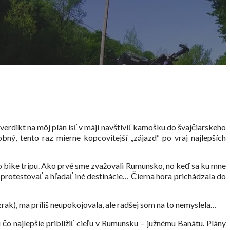
erdikt na môj plán ísť v máji navštíviť kamošku do švajčiarskeho
ý, tento raz mierne kopcovitejší „zájazd“ po vraj najlepších
ho bike tripu. Ako prvé sme zvažovali Rumunsko, no keď sa ku mne
rotestovať a hľadať iné destinácie… Čierna hora prichádzala do
zrak), ma príliš neupokojovala, ale radšej som na to nemyslela…
 čo najlepšie priblížiť cieľu v Rumunsku – južnému Banátu. Plány