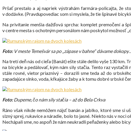
Pršať prestalo a aj napriek výstrahám farmára-policajta, že 
v dodávke. (Pravdupovediac som si myslela, že tie špinavé bicyk
Na privítanie menšia dažďová sprcha: komplet premočení a špin
v centre mesta s ochotným personálom nám poskytol možnosť „da
Foto:
V meste Temešvár sa po „zápase v bahne“ dávame dokopy
Na tretí deň nás od cieľa (Banát) ešte stále delilo vyše 130 km. 
na bicykle a pedálovať, kým nám sily stačia. Tento raz vystačili
stále rovné, vietor priaznivý – dorazili sme teda až do srbské
zapadajúce slnko, voda, kŕkajúce žaby a k tomu dobré srbské červ
Foto:
Dupeme, čo nám sily stačia – až do Bela Crkva
Ráno však nikde nemôžem nájsť banán a jablko, ktoré sme si uše
slzný sprej, rukavice a náradie, bolo to jasné. Niekto nás v noc
Nechápali sme, no aspoň že nám neukradli peňaženky alebo bicy