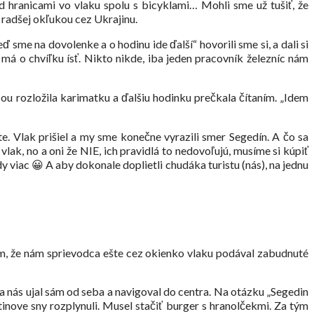
 hranicami vo vlaku spolu s bicyklami… Mohli sme už tušiť, že
 radšej okľukou cez Ukrajinu.
 sme na dovolenke a o hodinu ide ďalší“ hovorili sme si, a dali si
á o chvíľku ísť. Nikto nikde, iba jeden pracovník železníc nám
cou rozložila karimatku a ďalšiu hodinku prečkala čítaním. „Idem
e. Vlak prišiel a my sme konečne vyrazili smer Segedín. A čo sa
 vlak, no a oni že NIE, ich pravidlá to nedovoľujú, musíme si kúpiť
y viac 😀 A aby dokonale doplietli chudáka turistu (nás), na jednu
ým, že nám sprievodca ešte cez okienko vlaku podával zabudnuté
 nás ujal sám od seba a navigoval do centra. Na otázku „Segedin
nove sny rozplynuli. Musel stačiť burger s hranolčekmi. Za tým