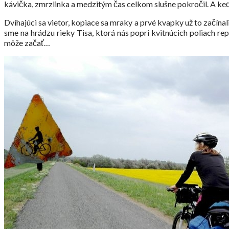
kávička, zmrzlinka a medzitým čas celkom slušne pokročil. A keď
Dvíhajúci sa vietor, kopiace sa mraky a prvé kvapky už to začín
sme na hrádzu rieky Tisa, ktorá nás popri kvitnúcich poliach re
môže začať…