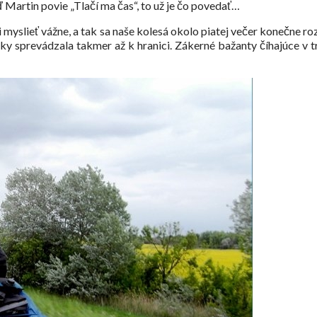
 Martin povie „Tlačí ma čas“, to už je čo povedať…
ali myslieť vážne, a tak sa naše kolesá okolo piatej večer konečne
pky sprevádzala takmer až k hranici. Zákerné bažanty číhajúce v t