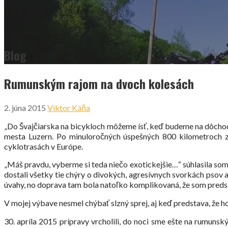
Blog
Rumunským rajom na dvoch kolesách
2. júna 2015
Viktor Káňa
„Do Švajčiarska na bicykloch môžeme ísť, keď budeme na dôchodku
mesta Luzern.
Po minuloročných úspešných 800 kilometroch z 
cyklotrasách v Európe.
„Máš pravdu, vyberme si teda niečo exotickejšie…“ súhlasila som
dostali všetky tie chýry o divokých, agresívnych svorkách pso
úvahy, no doprava tam bola natoľko komplikovaná, že som predsa l
V mojej výbave nesmel chýbať slzný sprej, aj keď predstava, že h
30. apríla 2015 prípravy vrcholili, do noci sme ešte na rumunsk