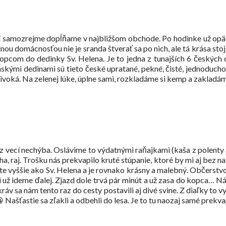
stí samozrejme dopĺňame v najbližšom obchode. Po hodinke už op
ou domácnosťou nie je sranda štverať sa po nich, ale tá krása st
opcom do dedinky Sv. Helena. Je to jedna z tunajších 6 českých 
skými dedinami sú tieto české upratané, pekné, čisté, jednoducho
ivoká. Na zelenej lúke, úplne sami, rozkladáme si kemp a zakladáme 
 z vecí nechýba. Oslávime to výdatnými raňajkami (kaša z polenty 
ha, raj. Trošku nás prekvapilo kruté stúpanie, ktoré by mi aj bez 
ešte vyššie ako Sv. Helena a je rovnako krásny a malebný. Občer
 už ideme ďalej. Zjazd dole trvá pár minút a už zasa do kopca… Ná
ráv sa nám tento raz do cesty postavili aj divé svine. Z diaľky to v
 Našťastie sa zľakli a odbehli do lesa. Je to tu naozaj samé prek