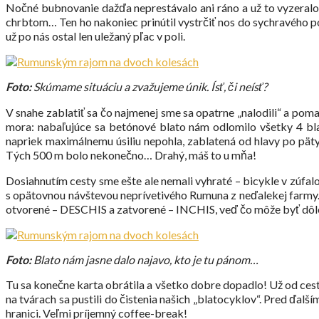
Nočné bubnovanie dažďa neprestávalo ani ráno a už to vyzeralo 
chrbtom… Ten ho nakoniec prinútil vystrčiť nos do sychravého po
už po nás ostal len uležaný pľac v poli.
Foto:
Skúmame situáciu a zvažujeme únik. Ísť, či neísť?
V snahe zablatiť sa čo najmenej sme sa opatrne „nalodili“ a poma
mora: nabaľujúce sa betónové blato nám odlomilo všetky 4 bl
napriek maximálnemu úsiliu nepohla, zablatená od hlavy po päty. 
Tých 500 m bolo nekonečno… Drahý, máš to u mňa!
Dosiahnutím cesty sme ešte ale nemali vyhraté – bicykle v zúfal
s opätovnou návštevou neprívetivého Rumuna z neďalekej farmy. 
otvorené – DESCHIS a zatvorené – INCHIS, veď čo môže byť dôleži
Foto:
Blato nám jasne dalo najavo, kto je tu pánom…
Tu sa konečne karta obrátila a všetko dobre dopadlo! Už od cest
na tvárach sa pustili do čistenia našich „blatocyklov“. Pred ďal
hranici. Veľmi príjemný coffee-break!