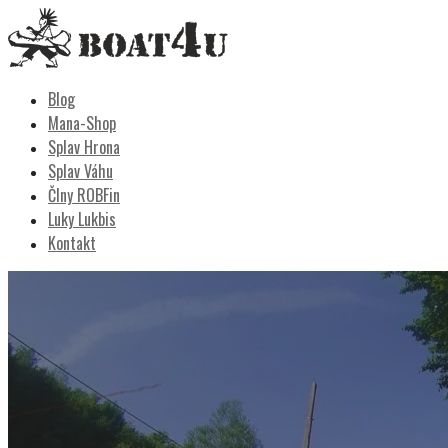
Skip
to
content
Boat4u
vodáctvo, kemping, turistika
Blog
Mana-Shop
Splav Hrona
Splav Váhu
Člny ROBFin
Luky Lukbis
Kontakt