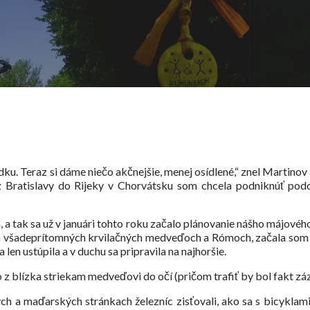
. Teraz si dáme niečo akčnejšie, menej osídlené,“ znel Martinov v
Bratislavy do Rijeky v Chorvátsku som chcela podniknúť podobn
, a tak sa už v januári tohto roku začalo plánovanie nášho májové
v a všadeprítomných krvilačných medveďoch a Rómoch, začala som p
en ustúpila a v duchu sa pripravila na najhoršie.
o z blízka striekam medveďovi do očí (pričom trafiť by bol fakt zá
ých a maďarských stránkach železníc zisťovali, ako sa s bicyklami