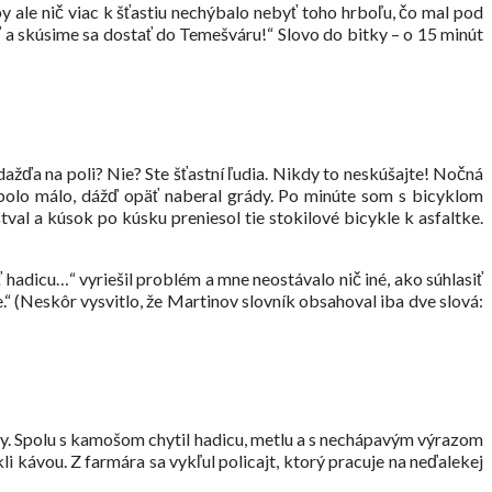
 ale nič viac k šťastiu nechýbalo nebyť toho hrboľu, čo mal pod
ť a skúsime sa dostať do Temešváru!“ Slovo do bitky – o 15 minút
dažďa na poli? Nie? Ste šťastní ľudia. Nikdy to neskúšajte! Nočná
bolo málo, dážď opäť naberal grády. Po minúte som s bicyklom
tval a kúsok po kúsku preniesol tie stokilové bicykle k asfaltke.
hadicu…“ vyriešil problém a mne neostávalo nič iné, ako súhlasiť
 (Neskôr vysvitlo, že Martinov slovník obsahoval iba dve slová:
cky. Spolu s kamošom chytil hadicu, metlu a s nechápavým výrazom
i kávou. Z farmára sa vykľul policajt, ktorý pracuje na neďalekej