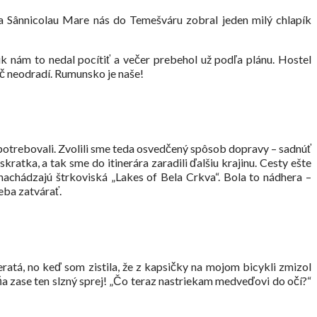
ka Sânnicolau Mare nás do Temešváru zobral jeden milý chlapík
k nám to nedal pocítiť a večer prebehol už podľa plánu. Hostel
č neodradí. Rumunsko je naše!
me potrebovali. Zvolili sme teda osvedčený spôsob dopravy – sadnúť
ratka, a tak sme do itinerára zaradili ďalšiu krajinu. Cesty ešte
 nachádzajú štrkoviská „Lakes of Bela Crkva“. Bola to nádhera –
eba zatvárať.
ratá, no keď som zistila, že z kapsičky na mojom bicykli zmizol
Mňa zase ten slzný sprej! „Čo teraz nastriekam medveďovi do očí?“