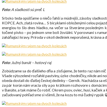
Foto:
A sladkosti sú preč L
Srbsko teda opúšťame o niečo ľahší a múdrejší, zásoby sladko
KOPCE. Ach, zlatá rovina… S bicyklami obloženými celou pojazdn
energiou to šlo dnes hladko, na večer sa štveráme posledným k
točené pivko – po jednom sme boli žoviálni. V porovnaní s rumun
zaháňajúci kravy. Príroda v okolí dediniek neporušená, krásna a d
Foto:
Južný banát – hotový raj
Zobúdzame sa do ďalšieho dňa a zisťujeme, že tento raz nám nič
Všade sýtozelené rozľahlé pastviny, úzke chodníčky, nikde ani no
obeda dostali do ďalšej českej dedinky – Gerník. Nachádza sa 
za pár korún nám vracia sily a po krátkom rozhovore s domácimi
v Banáte, a tak máme čo robiť. Okrem psov, oviec, husí, kačiek a k
začudovaný pohľad sme si všimli, že na kozu to má čudný rypák 😀