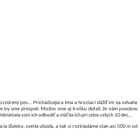
i rozzúrený pes… Prichádzajúca tma a hroziaci dážď mi na odvahe
kde by sme prespali. Možno sme aj trošku dúfali, že nám ponúknu
Odmietala som ich odhodiť a vláčila ich pri sebe celých 10 dní…
ácia ďaleko, svetla ubúda, a tak si rozkladáme stan asi 500 m od