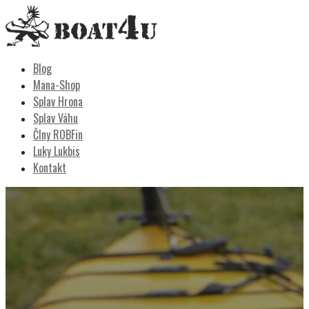
Skip
to
content
Boat4u
vodáctvo, kemping, turistika
Blog
Mana-Shop
Splav Hrona
Splav Váhu
Člny ROBFin
Luky Lukbis
Kontakt