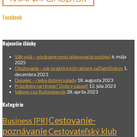
Facebook
Najnovšie články
Váh volá – otvárame novú splavovaciu sezónu!
6. mája
2025
Otužovanie – pár praktických rád pre začiatočníkov
1.
decembra 2023
Dunajec – rieka dobrej nálady
18. augusta 2023
Prázdniny na Hrone? Dobrý nápad!
12. júla 2023
Váhom cez Ružomberok
28. apríla 2023
Kategórie
Cestovanie-
Business [PR]
poznávanie
Cestovateľský klub