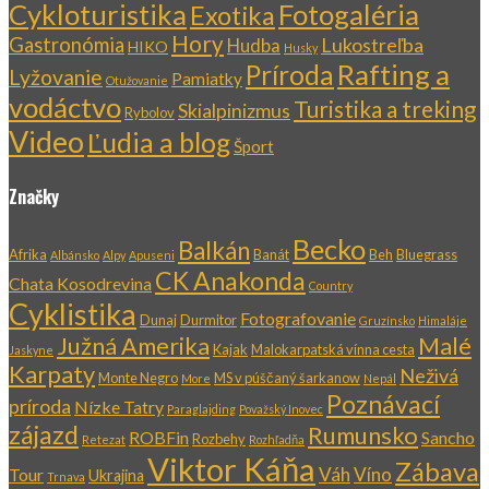
Cykloturistika
Fotogaléria
Exotika
Hory
Gastronómia
Lukostreľba
Hudba
HIKO
Husky
Rafting a
Príroda
Lyžovanie
Pamiatky
Otužovanie
vodáctvo
Turistika a treking
Skialpinizmus
Rybolov
Video
Ľudia a blog
Šport
Značky
Becko
Balkán
Afrika
Banát
Beh
Bluegrass
Albánsko
Alpy
Apuseni
CK Anakonda
Chata Kosodrevina
Country
Cyklistika
Fotografovanie
Dunaj
Durmitor
Gruzínsko
Himaláje
Južná Amerika
Malé
Kajak
Malokarpatská vínna cesta
Jaskyne
Karpaty
Neživá
Monte Negro
MS v púščaný šarkanow
More
Nepál
Poznávací
príroda
Nízke Tatry
Paraglajding
Považský Inovec
zájazd
Rumunsko
ROBFin
Sancho
Rozbehy
Retezat
Rozhľadňa
Viktor Káňa
Zábava
Váh
Víno
Tour
Ukrajina
Trnava