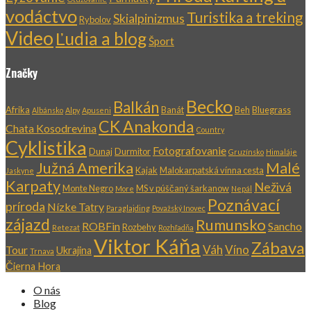
vodáctvo
Turistika a treking
Skialpinizmus
Rybolov
Video
Ľudia a blog
Šport
Značky
Becko
Balkán
Afrika
Banát
Beh
Bluegrass
Albánsko
Alpy
Apuseni
CK Anakonda
Chata Kosodrevina
Country
Cyklistika
Fotografovanie
Dunaj
Durmitor
Gruzínsko
Himaláje
Južná Amerika
Malé
Kajak
Malokarpatská vínna cesta
Jaskyne
Karpaty
Neživá
Monte Negro
MS v púščaný šarkanow
More
Nepál
Poznávací
príroda
Nízke Tatry
Paraglajding
Považský Inovec
zájazd
Rumunsko
ROBFin
Sancho
Rozbehy
Retezat
Rozhľadňa
Viktor Káňa
Zábava
Váh
Víno
Tour
Ukrajina
Trnava
Čierna Hora
O nás
Blog