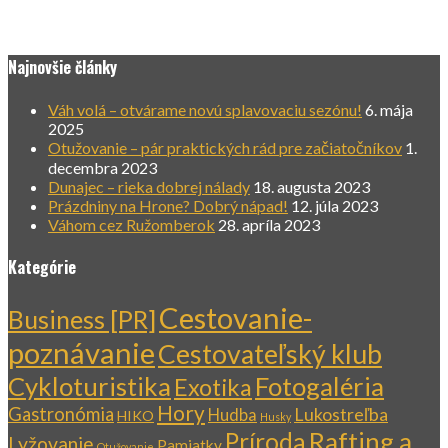
Najnovšie články
Váh volá – otvárame novú splavovaciu sezónu!
6. mája
2025
Otužovanie – pár praktických rád pre začiatočníkov
1.
decembra 2023
Dunajec – rieka dobrej nálady
18. augusta 2023
Prázdniny na Hrone? Dobrý nápad!
12. júla 2023
Váhom cez Ružomberok
28. apríla 2023
Kategórie
Cestovanie-
Business [PR]
poznávanie
Cestovateľský klub
Cykloturistika
Fotogaléria
Exotika
Hory
Gastronómia
Lukostreľba
Hudba
HIKO
Husky
Rafting a
Príroda
Lyžovanie
Pamiatky
Otužovanie