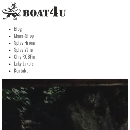
Skip
to
content
Boat4u
vodáctvo, kemping, turistika
Blog
Mana-Shop
Splav Hrona
Splav Váhu
Člny ROBFin
Luky Lukbis
Kontakt