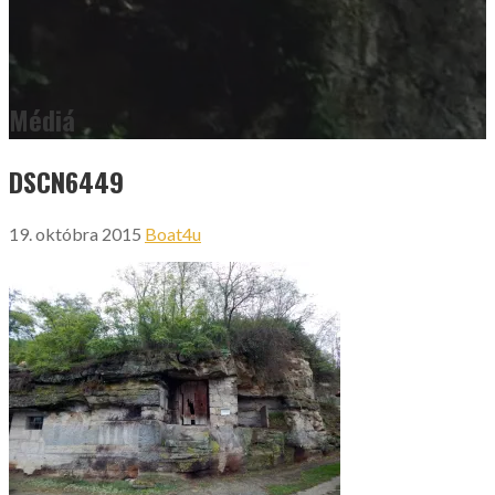
Médiá
DSCN6449
19. októbra 2015
Boat4u