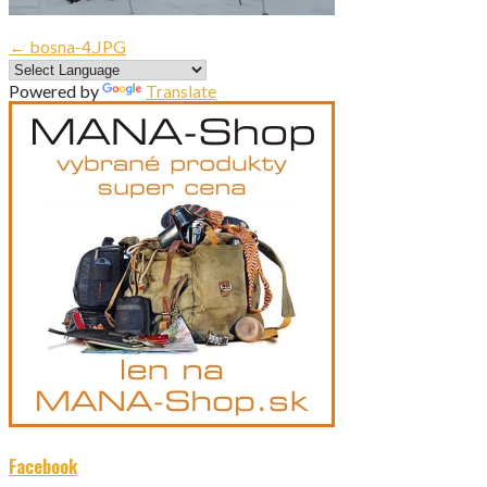
Navigácia
← bosna-4.JPG
v
Powered by
Translate
článku
Facebook