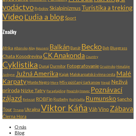
vodáctvo
Turistika a treking
Skialpinizmus
Rybolov
Video
Ľudia a blog
Šport
Značky
Becko
Balkán
Afrika
Banát
Beh
Bluegrass
Albánsko
Alpy
Apuseni
CK Anakonda
Chata Kosodrevina
Country
Cyklistika
Fotografovanie
Dunaj
Durmitor
Gruzínsko
Himaláje
Južná Amerika
Malé
Kajak
Malokarpatská vínna cesta
Jaskyne
Karpaty
Neživá
Monte Negro
MS v púščaný šarkanow
More
Nepál
Poznávací
príroda
Nízke Tatry
Paraglajding
Považský Inovec
zájazd
Rumunsko
ROBFin
Sancho
Rozbehy
Retezat
Rozhľadňa
Viktor Káňa
Zábava
Váh
Víno
Tour
Ukrajina
Trnava
Čierna Hora
O nás
Blog