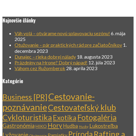
Najnovšie články
Váh volá – otvárame novú splavovaciu sezónu!
6. mája
2025
Otužovanie – pár praktických rád pre začiatočníkov
1.
decembra 2023
Dunajec – rieka dobrej nálady
18. augusta 2023
Prázdniny na Hrone? Dobrý nápad!
12. júla 2023
Váhom cez Ružomberok
28. apríla 2023
Kategórie
Cestovanie-
Business [PR]
poznávanie
Cestovateľský klub
Cykloturistika
Fotogaléria
Exotika
Hory
Gastronómia
Lukostreľba
Hudba
HIKO
Husky
Rafting a
Príroda
Lyžovanie
Pamiatky
Otužovanie