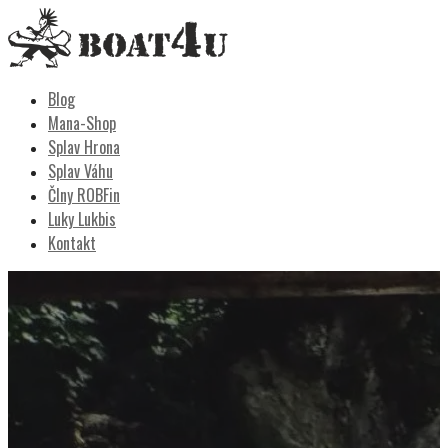
Skip
to
content
Boat4u
vodáctvo, kemping, turistika
Blog
Mana-Shop
Splav Hrona
Splav Váhu
Člny ROBFin
Luky Lukbis
Kontakt