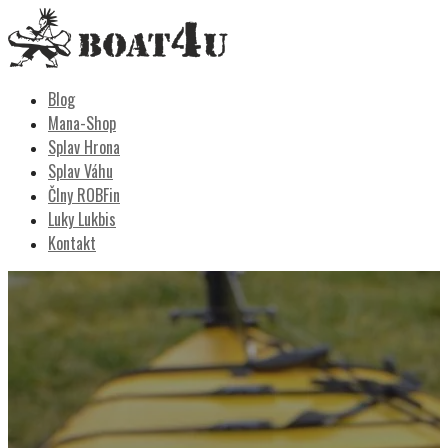
Skip
to
content
Boat4u
vodáctvo, kemping, turistika
Blog
Mana-Shop
Splav Hrona
Splav Váhu
Člny ROBFin
Luky Lukbis
Kontakt