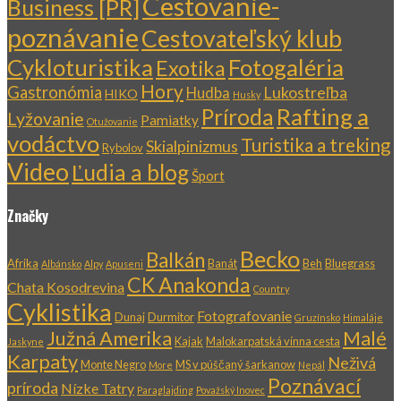
Cestovanie-
Business [PR]
poznávanie
Cestovateľský klub
Cykloturistika
Fotogaléria
Exotika
Hory
Gastronómia
Lukostreľba
Hudba
HIKO
Husky
Rafting a
Príroda
Lyžovanie
Pamiatky
Otužovanie
vodáctvo
Turistika a treking
Skialpinizmus
Rybolov
Video
Ľudia a blog
Šport
Značky
Becko
Balkán
Afrika
Banát
Beh
Bluegrass
Albánsko
Alpy
Apuseni
CK Anakonda
Chata Kosodrevina
Country
Cyklistika
Fotografovanie
Dunaj
Durmitor
Gruzínsko
Himaláje
Južná Amerika
Malé
Kajak
Malokarpatská vínna cesta
Jaskyne
Karpaty
Neživá
Monte Negro
MS v púščaný šarkanow
More
Nepál
Poznávací
príroda
Nízke Tatry
Paraglajding
Považský Inovec