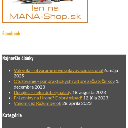
Facebook
Najnovšie články
Váh volá – otvárame novú splavovaciu sezónu!
6. mája
2025
Otužovanie – pár praktických rád pre začiatočníkov
1.
decembra 2023
Dunajec – rieka dobrej nálady
18. augusta 2023
Prázdniny na Hrone? Dobrý nápad!
12. júla 2023
Váhom cez Ružomberok
28. apríla 2023
Kategórie