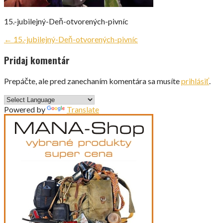
15.-jubilejný-Deň-otvorených-pivníc
Navigácia
← 15.-jubilejný-Deň-otvorených-pivníc
v
Pridaj komentár
článku
Prepáčte, ale pred zanechaním komentára sa musíte
prihlásiť
.
Powered by
Translate