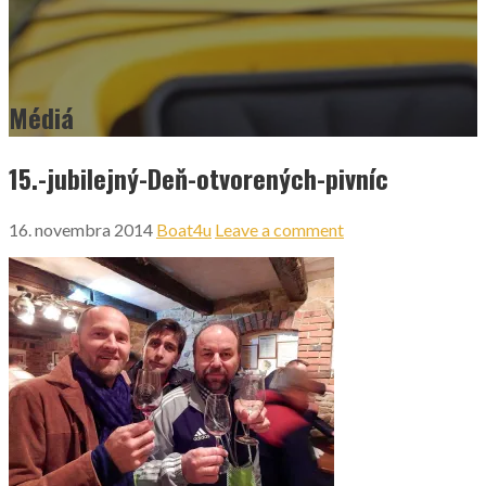
Médiá
15.-jubilejný-Deň-otvorených-pivníc
16. novembra 2014
Boat4u
Leave a comment