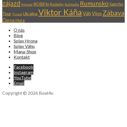
zájazd
Rumunsko
ROBFin
Sancho
Rozbehy
Retezat
Rozhľadňa
Viktor Káňa
Zábava
Váh
Víno
Tour
Ukrajina
Trnava
Čierna Hora
O nás
Blog
Splav Hrona
Splav Váhu
Mana-Shop
Kontakt
Facebook
Instagram
YouTube
Email
Copyright © 2026 Boat4u